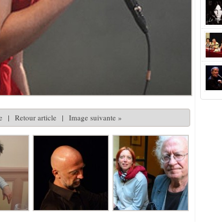
e
|
Retour article
|
Image suivante »