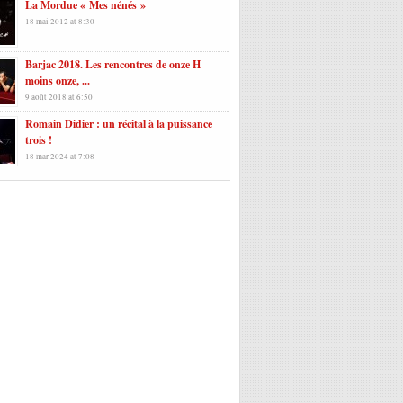
La Mordue « Mes nénés »
18 mai 2012 at 8:30
Barjac 2018. Les rencontres de onze H
moins onze, ...
9 août 2018 at 6:50
Romain Didier : un récital à la puissance
trois !
18 mar 2024 at 7:08