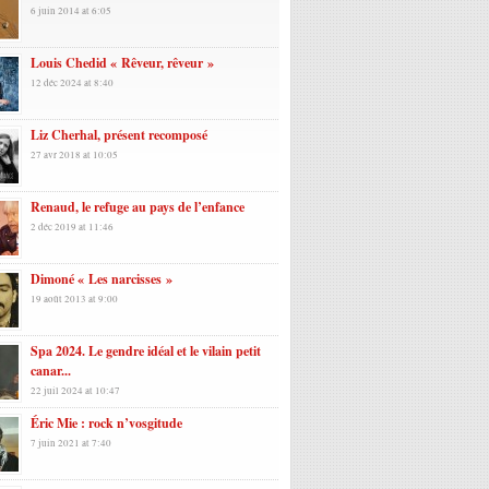
6 juin 2014 at 6:05
Louis Chedid « Rêveur, rêveur »
12 déc 2024 at 8:40
Liz Cherhal, présent recomposé
27 avr 2018 at 10:05
Renaud, le refuge au pays de l’enfance
2 déc 2019 at 11:46
Dimoné « Les narcisses »
19 août 2013 at 9:00
Spa 2024. Le gendre idéal et le vilain petit
canar...
22 juil 2024 at 10:47
Éric Mie : rock n’vosgitude
7 juin 2021 at 7:40