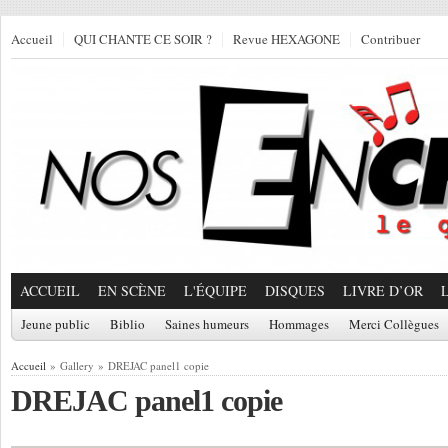
Accueil
QUI CHANTE CE SOIR ?
Revue HEXAGONE
Contribuer
ACCUEIL
EN SCÈNE
L'ÉQUIPE
DISQUES
LIVRE D’OR
Jeune public
Biblio
Saines humeurs
Hommages
Merci Collègues
Accueil
» Gallery » DREJAC panel1 copie
DREJAC panel1 copie