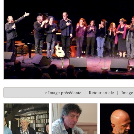
« Image précédente
|
Retour article
|
Image 