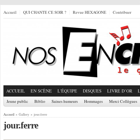
Accueil
QUI CHANTE CE SOIR ?
Revue HEXAGONE
Contribuer
ACCUEIL
EN SCÈNE
L'ÉQUIPE
DISQUES
LIVRE D’OR
Jeune public
Biblio
Saines humeurs
Hommages
Merci Collègues
Accueil
» Gallery » jour.ferre
jour.ferre