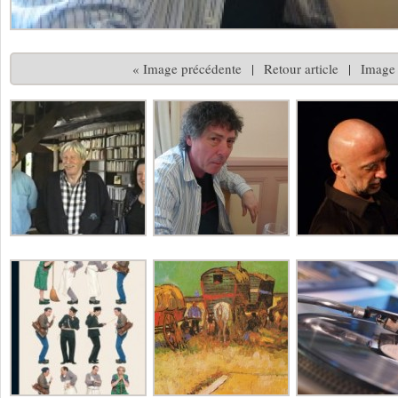
« Image précédente
|
Retour article
|
Image 