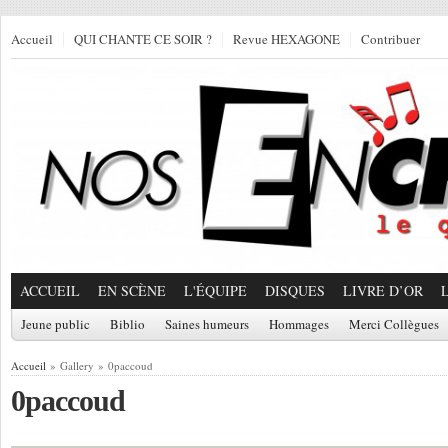
Accueil
QUI CHANTE CE SOIR ?
Revue HEXAGONE
Contribuer
ACCUEIL
EN SCÈNE
L'ÉQUIPE
DISQUES
LIVRE D’OR
Jeune public
Biblio
Saines humeurs
Hommages
Merci Collègues
Accueil
» Gallery » 0paccoud
0paccoud