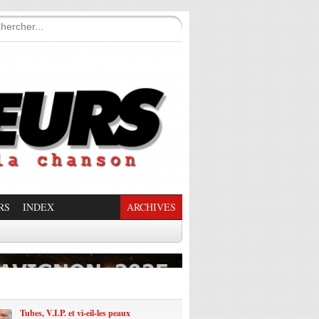
RS
INDEX
ARCHIVES
enade Enchantée
Tubes, V.I.P. et vi-eil-les peaux