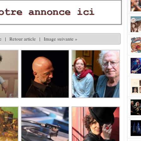
e
|
Retour article
|
Image suivante »