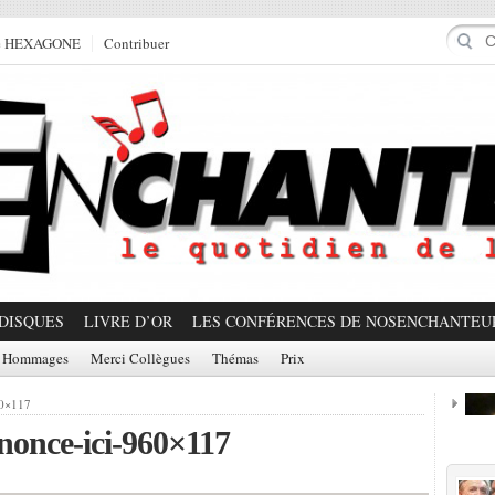
e HEXAGONE
Contribuer
DISQUES
LIVRE D’OR
LES CONFÉRENCES DE NOSENCHANTEU
Hommages
Merci Collègues
Thémas
Prix
60×117
nonce-ici-960×117
Prom