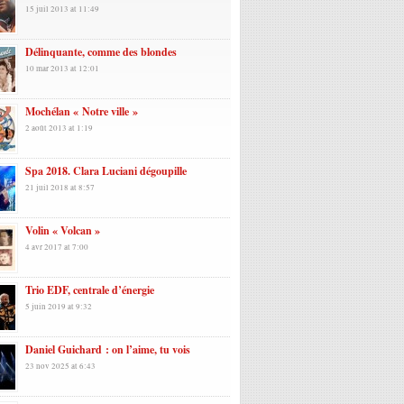
15 juil 2013 at 11:49
Délinquante, comme des blondes
10 mar 2013 at 12:01
Mochélan « Notre ville »
2 août 2013 at 1:19
Spa 2018. Clara Luciani dégoupille
21 juil 2018 at 8:57
Volin « Volcan »
4 avr 2017 at 7:00
Trio EDF, centrale d’énergie
5 juin 2019 at 9:32
Daniel Guichard : on l’aime, tu vois
23 nov 2025 at 6:43