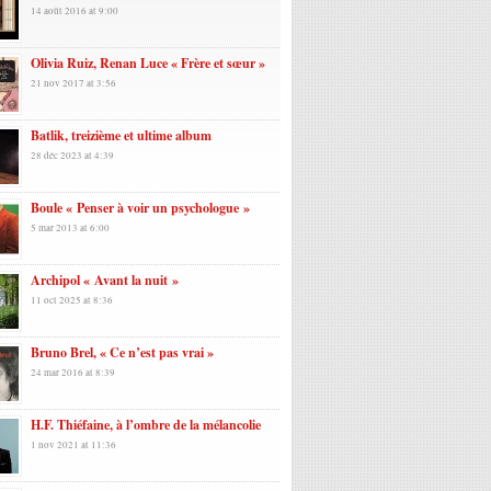
14 août 2016 at 9:00
Olivia Ruiz, Renan Luce « Frère et sœur »
21 nov 2017 at 3:56
Batlik, treizième et ultime album
28 déc 2023 at 4:39
Boule « Penser à voir un psychologue »
5 mar 2013 at 6:00
Archipol « Avant la nuit »
11 oct 2025 at 8:36
Bruno Brel, « Ce n’est pas vrai »
24 mar 2016 at 8:39
H.F. Thiéfaine, à l’ombre de la mélancolie
1 nov 2021 at 11:36