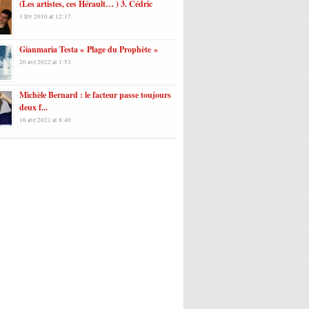
(Les artistes, ces Hérault… ) 3. Cédric
1 fév 2010 at 12:17
Gianmaria Testa « Plage du Prophète »
20 avr 2022 at 1:53
Michèle Bernard : le facteur passe toujours
deux f...
16 avr 2021 at 8:40