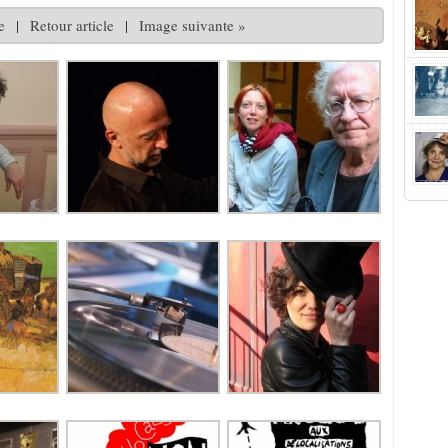
e
|
Retour article
|
Image suivante »