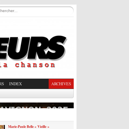
RS
INDEX
ARCHIVES
enade Enchantée
Marie-Paule Belle « Vieille »