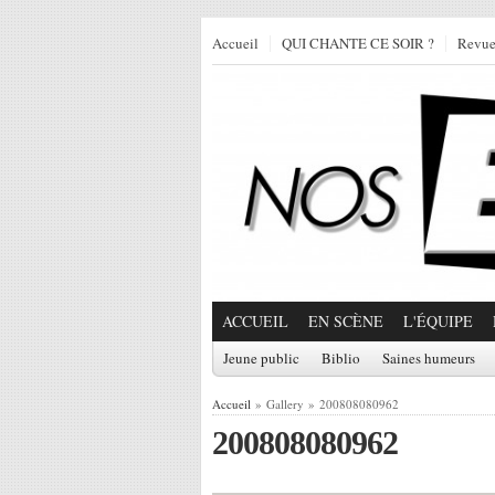
Accueil
QUI CHANTE CE SOIR ?
Revu
ACCUEIL
EN SCÈNE
L'ÉQUIPE
Jeune public
Biblio
Saines humeurs
Accueil
» Gallery » 200808080962
200808080962